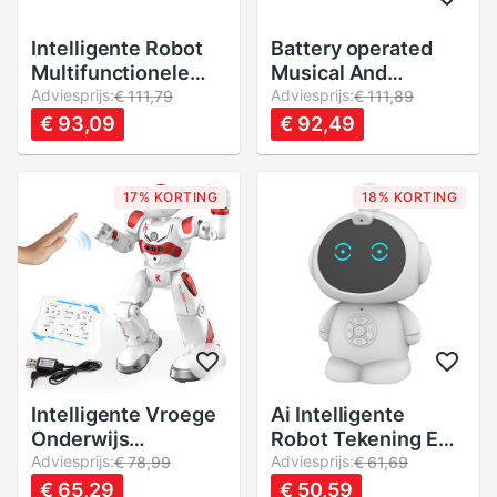
Intelligente Robot
Battery operated
Multifunctionele
Musical And
Usb Opladen
Adviesprijs:
Illuminated Dancing
Adviesprijs:
€ 111,79
€ 111,89
Kinderen
Robot Toy
€ 93,09
€ 92,49
Speelgoed Dansen
Afstandsbediening
Gebaar Sensor
17% KORTING
18% KORTING
Speelgoed
Kinderen
Verjaardagscadeautjes
Intelligente Vroege
Ai Intelligente
Onderwijs
Robot Tekening En
Afstandsbediening
Adviesprijs:
Lezen Vroege
Adviesprijs:
€ 78,99
€ 61,69
Robot Puzzel
Onderwijs Machine
€ 65,29
€ 50,59