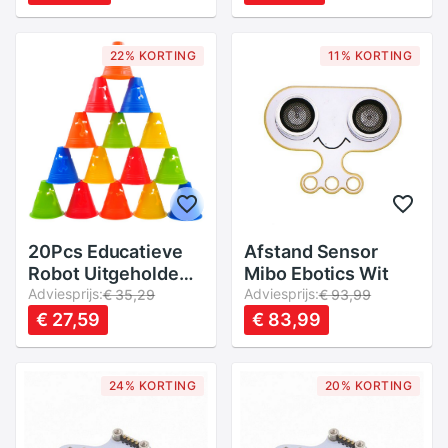
Elektrische
Zingen Dansen
Vertellen Verhaal
Robot Kinderen
22% KORTING
11% KORTING
Speelgoed
20Pcs Educatieve
Afstand Sensor
Robot Uitgeholde
Mibo Ebotics Wit
Marker Training
Adviesprijs:
Adviesprijs:
€ 35,29
€ 93,99
Obstakel Voetbal
€ 27,59
€ 83,99
Racing Teken
Verdikte
Rolschaatsen Voor
24% KORTING
20% KORTING
Dji Robomaster S1