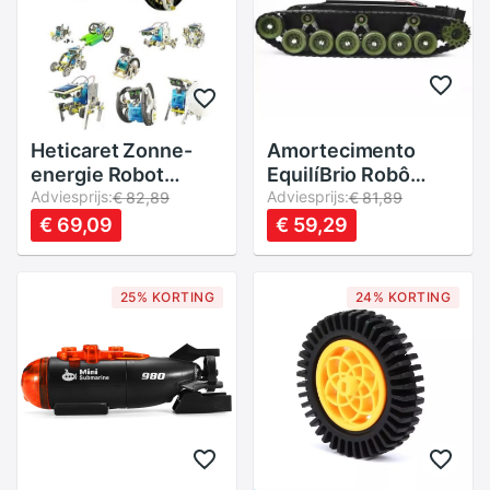
Heticaret Zonne-
Amortecimento
energie Robot
EquilíBrio Robô
Maken Set
Adviesprijs:
Tanque Chassis
Adviesprijs:
€ 82,89
€ 81,89
Educatief
Crawler Plataforma
€ 69,09
€ 59,29
Speelgoed 14 In 1
Com Sistema de
Solar Kit
SuspensãO DIY
AbsorçãO De
25% KORTING
24% KORTING
Choque Para
Arduino DIY