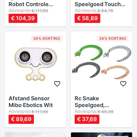
Robot Controle
Speelgoed Touch
Voice Bericht
Adviesprijs:
Control Voice
Adviesprijs:
€ 117,99
€ 64,79
Opnemen
Command Leuke
€ 104,39
€ 58,89
Programmeerbare
Intelligentie Robot
Speelgoed Dance
Interactie Muziek
Robotica Kit
Dans Record Led
24% KORTING
24% KORTING
Intelligente
Speelgoed Voor
Kinderspeelgoed
Kinderen
Afstand Sensor
Rc Snake
Mibo Ebotics Wit
Speelgoed,
Adviesprijs:
Oplaadbare
Adviesprijs:
€ 117,49
€ 49,39
Afstandsbediening
€ 89,69
€ 37,69
Slang Met
Interessante Ei