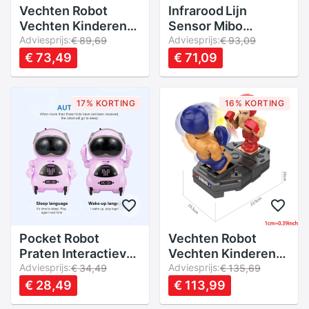
Vechten Robot
Infrarood Lijn
Vechten Kinderen
Sensor Mibo
Ouder-kind Dubbele
Adviesprijs:
Ebotics
Adviesprijs:
€ 89,69
€ 93,09
Vechten Puzzel
€ 73,49
€ 71,09
Elektrische
17% KORTING
16% KORTING
Pocket Robot
Vechten Robot
Praten Interactieve
Vechten Kinderen
Dialoog
Adviesprijs:
Ouder-kind Dubbele
Adviesprijs:
€ 34,49
€ 135,69
Spraakherkenning
Vechten Puzzel
€ 28,49
€ 113,99
Record Zingen
Elektrische 40JC