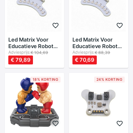
Led Matrix Voor
Led Matrix Voor
Educatieve Robot
Educatieve Robot
Mibo Ebotics
Adviesprijs:
Mibo Ebotics
Adviesprijs:
€ 104,69
€ 88,39
€ 79,89
€ 70,69
18% KORTING
24% KORTING