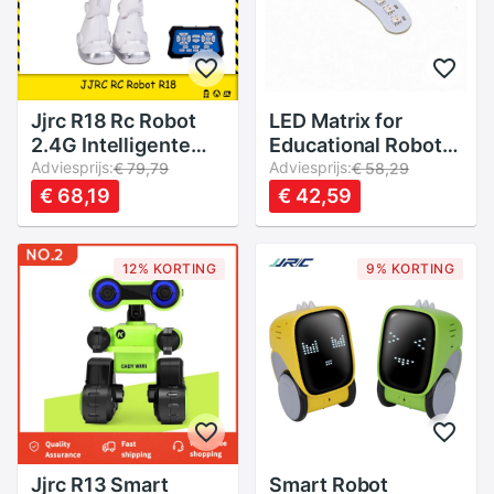
Jjrc R18 Rc Robot
LED Matrix for
2.4G Intelligente
Educational Robot
Kinderen
Adviesprijs:
Mibo Ebotics
Adviesprijs:
€ 79,79
€ 58,29
Afstandsbediening
€ 68,19
€ 42,59
Speelgoed
Programma Met
Muziek Gebaar
12% KORTING
9% KORTING
Sensing
Actiefiguren
Speelgoed Voor
jongens
Jjrc R13 Smart
Smart Robot