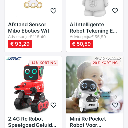
Afstand Sensor
Ai Intelligente
Mibo Ebotics Wit
Robot Tekening En
Adviesprijs:
Lezen Vroege
Adviesprijs:
€ 118,49
€ 55,59
Onderwijs Machine
€ 93,29
€ 50,59
Wifi Stem Leren
Machine Kinderen
Speelgoed
14% KORTING
29% KORTING
2.4G Rc Robot
Mini Rc Pocket
Speelgoed Geluid
Robot Voor