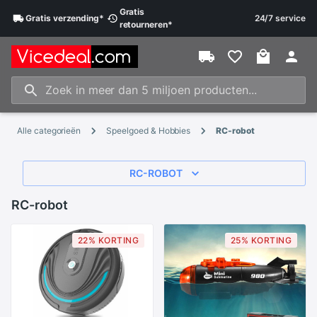
Gratis
Gratis
verzending
*
24/7 service
retourneren
*
Alle categorieën
Speelgoed & Hobbies
RC-robot
RC-ROBOT
RC-robot
22% KORTING
25% KORTING