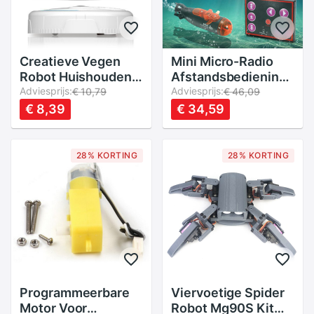
Creatieve Vegen
Mini Micro-Radio
Robot Huishouden
Afstandsbediening
Veegmachine
Adviesprijs:
Rc Submarine Boot
Adviesprijs:
€ 10,79
€ 46,09
Intelligente
Met Led Licht
€ 8,39
€ 34,59
Speelgoed Vegen
Speelgoed
Robot Intelligente
Stofzuiger
28% KORTING
28% KORTING
Speelgoed
Programmeerbare
Viervoetige Spider
Motor Voor
Robot Mg90S Kit