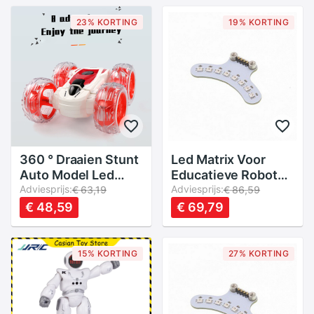
Dansen Vertellen
Verhaal Mini
23% KORTING
19% KORTING
Intelligente Robot
Speelgoed
360 ° Draaien Stunt
Led Matrix Voor
Auto Model Led
Educatieve Robot
Licht 4wd Hoge
Adviesprijs:
Mibo Ebotics
Adviesprijs:
€ 63,19
€ 86,59
Snelheid
€ 48,59
€ 69,79
Afstandsbediening
Off-Road
Speelgoed
15% KORTING
27% KORTING
15.5X15X7Cm Stunt
Auto 15.5X15X7Cm
Rc Auto