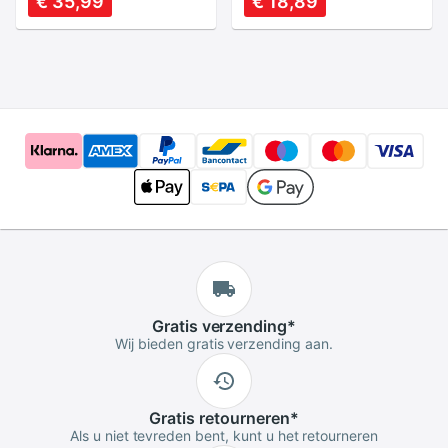
€ 35,99
€ 18,89
Speelgoed
Bescherming
Standaard Metalen
Steering Arm voor
FUTABA KST
Gratis
verzending
*
Wij bieden gratis verzending aan.
Gratis
retourneren
*
Als u niet tevreden bent, kunt u het retourneren