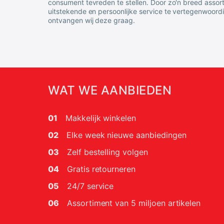
consument tevreden te stellen. Door zo'n breed assor
uitstekende en persoonlijke service te vertegenwoord
ontvangen wij deze graag.
WAT WE AANBIEDEN
01
Makkelijk winkelen
02
Elke week nieuwe aanbiedingen
03
Zelf bestelling volgen
04
Gratis retourneren
05
24/7 service
06
Assortiment van 5 miljoen artikelen