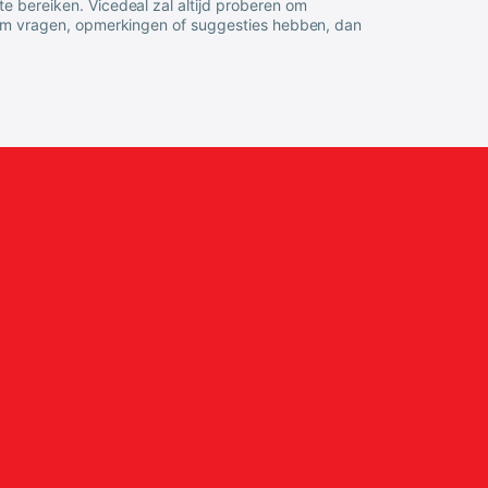
 te bereiken.
Vicedeal
zal altijd proberen om
arom vragen, opmerkingen of suggesties hebben, dan