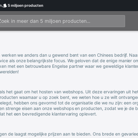
n
5 miljoen
producten
en werken we anders dan u gewend bent van een Chinees bedrijf. Naas
ce als onze belangrijkste focus. We geloven dat de enige manier om
ken met een betrouwbare Engelse partner waar we geweldige klanten
 werelden!
 als het gaat om het hosten van webshops. Uit deze ervaringen uit 
oducten waarnaar u op zoek bent, we weten hoe u ze wilt ontvangen
legd, hebben ons gevormd tot de organisatie die we nu zijn: een orga
len strenge eisen aan onze webshops en producten, zodat we je de 
dat het een bevredigende klantervaring oplevert.
gen de laagst mogelijke prijzen aan te bieden. Ons brede en gevari