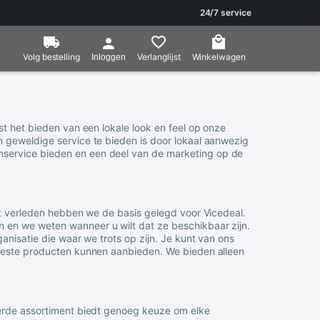
24/7 service
Volg bestelling
Verlanglijst
Winkelwagen
Inloggen
t het bieden van een lokale look en feel op onze
 geweldige service te bieden is door lokaal aanwezig
service bieden en een deel van de marketing op de
het verleden hebben we de basis gelegd voor
Vicedeal
.
 en we weten wanneer u wilt dat ze beschikbaar zijn.
nisatie die waar we trots op zijn. Je kunt van ons
beste producten kunnen aanbieden. We bieden alleen
eerde assortiment biedt genoeg keuze om elke