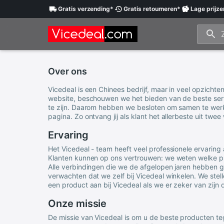
Gratis
verzending
*
Gratis
retourneren
*
Lage
prijze
Over ons
Vicedeal
is een Chinees bedrijf, maar in veel opzicht
website, beschouwen we het bieden van de beste servi
te zijn. Daarom hebben we besloten om samen te wer
pagina. Zo ontvang jij als klant het allerbeste uit twee
Ervaring
Het
Vicedeal
- team heeft veel professionele ervaring
Klanten kunnen op ons vertrouwen: we weten welke pr
Alle verbindingen die we de afgelopen jaren hebben ge
verwachten dat we zelf bij
Vicedeal
winkelen. We stel
een product aan bij
Vicedeal
als we er zeker van zijn 
Onze missie
De missie van
Vicedeal
is om u de beste producten te