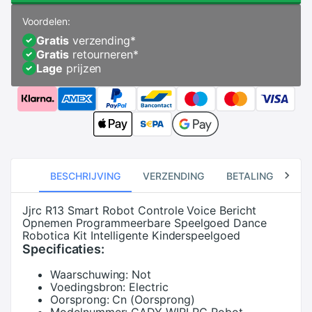
Voordelen:
Gratis
verzending
*
Gratis
retourneren
*
Lage
prijzen
BESCHRIJVING
VERZENDING
BETALING
RE
Jjrc R13 Smart Robot Controle Voice Bericht
Opnemen Programmeerbare Speelgoed Dance
Robotica Kit Intelligente Kinderspeelgoed
Specificaties:
Waarschuwing:
Not
Voedingsbron:
Electric
Oorsprong:
Cn (Oorsprong)