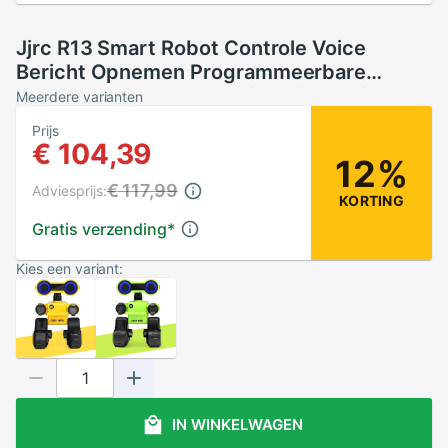
Jjrc R13 Smart Robot Controle Voice
Bericht Opnemen Programmeerbare
Speelgoed Dance Robotica Kit Intelligente
Meerdere varianten
Kinderspeelgoed
Prijs
€ 104,39
12%
€ 117,99
Adviesprijs:
KORTING
Gratis verzending
*
Kies een variant:
IN WINKELWAGEN