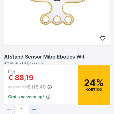
Afstand Sensor Mibo Ebotics Wit
Art.nr:
AC-1X0QJ777XD2
Prijs
€ 88,19
24%
€ 115,49
Adviesprijs:
KORTING
Gratis verzending
*