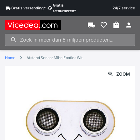
Gratis
Gratis
verzending
*
24/7 service
retourneren
*
Home
Afstand Sensor Mibo Ebotics Wit
ZOOM