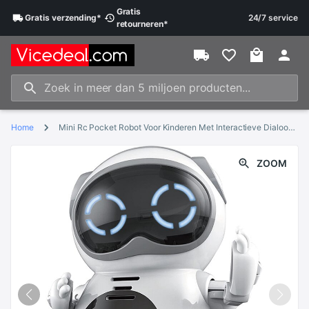
Gratis
Gratis
verzending
*
24/7 service
retourneren
*
Home
Mini Rc Pocket Robot Voor Kinderen Met Interactieve Dialoog Gesprek, Spraakherkenning, Chat Record, Zingen En Dansen
ZOOM