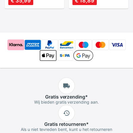
€ 35,99
€ 18,89
Speelgoed
Bescherming
Standaard Metalen
Steering Arm voor
FUTABA KST
Gratis
verzending
*
Wij bieden gratis verzending aan.
Gratis
retourneren
*
Als u niet tevreden bent, kunt u het retourneren