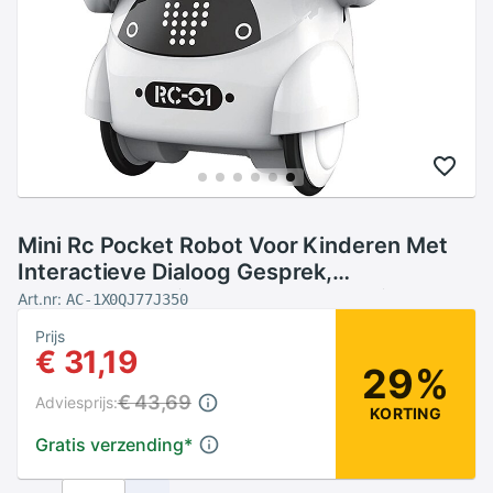
Mini Rc Pocket Robot Voor Kinderen Met
Interactieve Dialoog Gesprek,
Spraakherkenning, Chat Record, Zingen En
Art.nr:
AC-1X0QJ77J350
Dansen
Prijs
€ 31,19
29%
€ 43,69
Adviesprijs:
KORTING
Gratis verzending
*