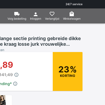
24/7 service
Volg bestelling
Verlanglijst
Winkelwagen
Inloggen
 lange sectie printing gebreide dikke
e kraag losse jurk vrouwelijke
e Vestidos LU429
ten
,89
23%
141,49
KORTING
ending
*