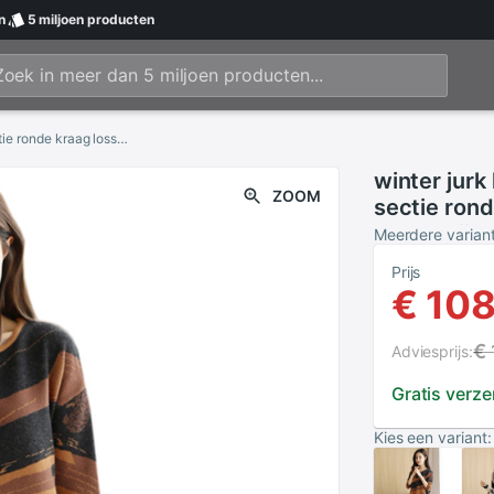
n
5 miljoen
producten
winter jurk lange sectie printing gebreide dikke sectie ronde kraag losse jurk vrouwelijke vrouwelijke Vestidos LU429
winter jurk
ZOOM
sectie rond
vrouwelijk
Meerdere varian
Prijs
€ 108
€ 
Adviesprijs:
Gratis verz
Kies een variant: