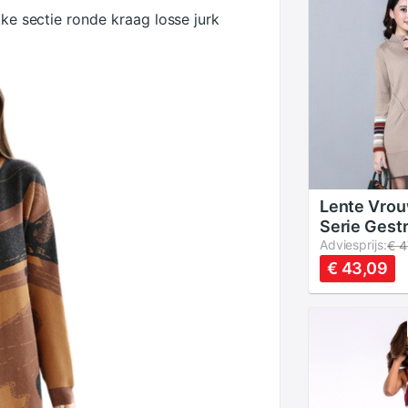
kke sectie ronde kraag losse jurk
Lente Vro
Serie Gest
Fitness El
Adviesprijs:
€ 4
Gebreide T
€ 43,09
Casual Bod
Midi Vesti