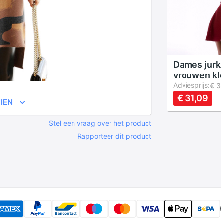
Dames jur
vrouwen kl
zonnejurk 
Adviesprijs:
€ 3
cami jurk c
€ 31,09
IEN
gebreide ko
jurk 5728
Stel een vraag over het product
Rapporteer dit product