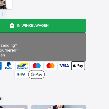
IN WINKELWAGEN
zending
*
ourneren
*
zen
it