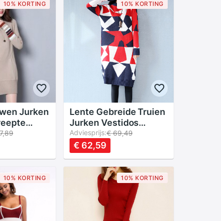
10% KORTING
10% KORTING
uwen Jurken
Lente Gebreide Truien
reepte
Jurken Vestidos
egante
Vrouwen
Adviesprijs:
7,89
€ 69,49
rui Jurk
geometrische O-hals
€ 62,59
ycon Slim
Lange Mouw Losse
dos
Winter Casual Jurken
FP0277
10% KORTING
10% KORTING