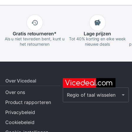
Gratis
retourneren
*
Lage
prijzen
Als u niet tevreden bent, kunt u
Tot 40% korting en elke week
het retourneren
nieuwe deals
p
Over Vicedeal
Over ons
Regio of taal wisselen
Product rapporteren
Privacybeleid
Cookiebeleid