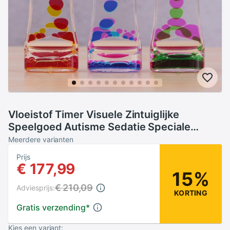
Vloeistof Timer Visuele Zintuiglijke
Speelgoed Autisme Sedatie Speciale
Zandlopers Vloeibare Motion Behoeften
Meerdere varianten
Olie Drijvende Glas Visuele Timer
Prijs
€ 177,99
15%
€ 210,09
Adviesprijs:
KORTING
Gratis verzending
*
Kies een variant: