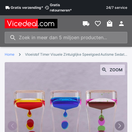
Gratis
Gratis
verzending
*
24/7 service
retourneren
*
Home
Vloeistof Timer Visuele Zintuiglijke Speelgoed Autisme Sedatie Speciale Zandlopers Vloeibare Motion Behoeften Olie Drijvende Glas Visuele Timer
ZOOM