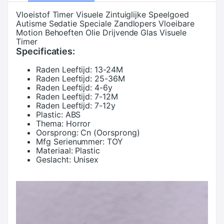
Vloeistof Timer Visuele Zintuiglijke Speelgoed
Autisme Sedatie Speciale Zandlopers Vloeibare
Motion Behoeften Olie Drijvende Glas Visuele
Timer
Specificaties:
Raden Leeftijd:
13-24M
Raden Leeftijd:
25-36M
Raden Leeftijd:
4-6y
Raden Leeftijd:
7-12M
Raden Leeftijd:
7-12y
Plastic:
ABS
Thema:
Horror
Oorsprong:
Cn (Oorsprong)
Mfg Serienummer:
TOY
Materiaal:
Plastic
Geslacht:
Unisex