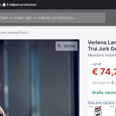
n
5 miljoen
producten
Verlena Lange Mouwen Plisse Plisse Gebreide Trui Jurk Gedoopt Ruche Zoom Scoop Kraag Teder Gevoel Mid-Kalf jurken
Verlena La
ZOOM
Trui Jurk 
Teder Gevo
Meerdere varian
vanaf
€ 74,
€
Adviesprijs:
Gratis verz
Kies een variant: