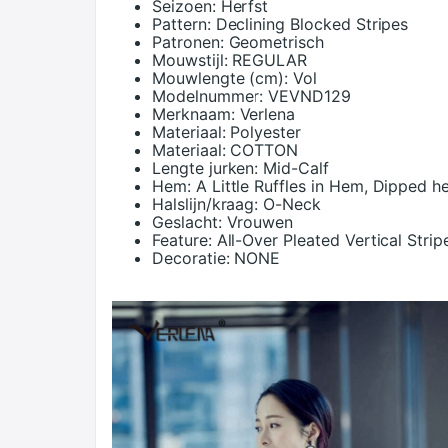
Seizoen:
Herfst
Pattern:
Declining Blocked Stripes
Patronen:
Geometrisch
Mouwstijl:
REGULAR
Mouwlengte (cm):
Vol
Modelnummer:
VEVND129
Merknaam:
Verlena
Materiaal:
Polyester
Materiaal:
COTTON
Lengte jurken:
Mid-Calf
Hem:
A Little Ruffles in Hem, Dipped 
Halslijn/kraag:
O-Neck
Geslacht:
Vrouwen
Feature:
All-Over Pleated Vertical Strip
Decoratie:
NONE