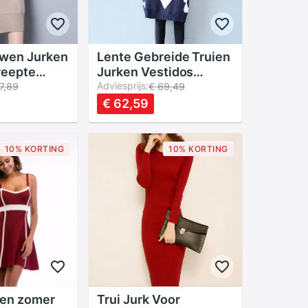
uwen Jurken
Lente Gebreide Truien
reepte
Jurken Vestidos
egante
Vrouwen
Adviesprijs:
7,89
€ 69,49
rui Jurk
geometrische O-hals
€ 62,59
ycon Slim
Lange Mouw Losse
dos
Winter Casual Jurken
FP0277
10% KORTING
10% KORTING
ken zomer
Trui Jurk Voor