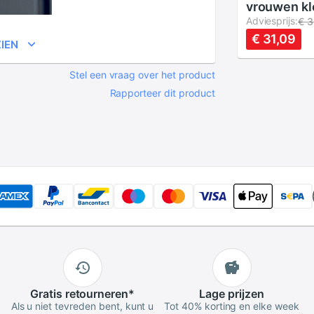
vrouwen kl
zonnejurk 
Adviesprijs:
€ 3
cami jurk c
€ 31,09
IEN
gebreide ko
jurk 5728
Stel een vraag over het product
Rapporteer dit product
Gratis
retourneren
*
Lage
prijzen
Als u niet tevreden bent, kunt u
Tot 40% korting en elke week