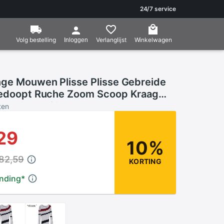
24/7 service
Volg bestelling
Verlanglijst
Winkelwagen
Inloggen
nge Mouwen Plisse Plisse Gebreide
Gedoopt Ruche Zoom Scoop Kraag
el Mid-Kalf jurken
ten
29
10%
 82,59
KORTING
ending
*