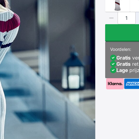
Voordelen:
Gratis
ver
Gratis
ret
Lage
prij