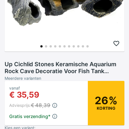
Up Cichlid Stones Keramische Aquarium
Rock Cave Decoratie Voor Fish Tank
Ornament Cave Decor 5 Maten
Meerdere varianten
vanaf
€ 35,59
26%
€ 48,39
Adviesprijs:
KORTING
Gratis verzending
*
Kies een variant: