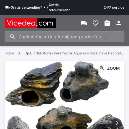
Gratis
Gratis
verzending
*
24/7 service
retourneren
*
Home
Up Cichlid Stones Keramische Aquarium Rock Cave Decoratie Voor Fish Tank Ornament Cave Decor 5 Maten
ZOOM