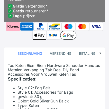
Gratis
verzending
*
Gratis
retourneren
*
Lage
prijzen
BESCHRIJVING
VERZENDING
BETALING
RE
Tas Keten Riem Riem Hardware Schouder Handtas
Metalen Vervanging Zak Deel Diy Band
Accessoires Voor Vrouwen Keten Tas
Specificaties:
Style 02:
Bag Belt
Style 01:
Accessories for Bags
gewicht:
80 g
Color:
Gold,Sliver,Gun Balck
Type:
Keten