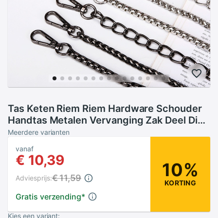
Tas Keten Riem Riem Hardware Schouder
Handtas Metalen Vervanging Zak Deel Diy
Band Accessoires Voor Vrouwen Keten Tas
Meerdere varianten
vanaf
€ 10,39
10%
€ 11,59
Adviesprijs:
KORTING
Gratis verzending
*
Kies een variant: