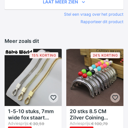
LAAT MEER ZIEN
Stel een vraag over het product
Rapporteer dit product
Meer zoals dit
15% KORTING
24% KORTING
1-5-10 stuks, 7mm
20 stks 8.5 CM
wide fox staart
Zilver Coining
vormige ketting,
Adviesprijs:
Patroon
Adviesprijs:
€ 30,59
€ 100,79