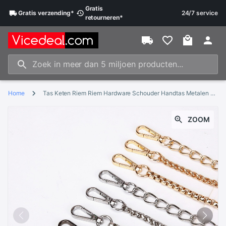
Gratis
Gratis
verzending
*
24/7 service
retourneren
*
Home
Tas Keten Riem Riem Hardware Schouder Handtas Metalen Vervanging Zak Deel Diy Band Accessoires Voor Vrouwen Keten Tas
ZOOM