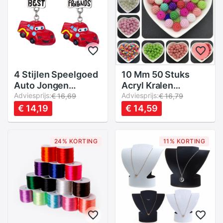
4 Stijlen Speelgoed
10 Mm 50 Stuks
Auto Jongen
Acryl Kralen
Hanger Ketting
Adviesprijs:
Bayberry Kralen
Adviesprijs:
€ 16,69
€ 16,79
Lange Miniatuur
Ronde Losse Kralen
€ 14,19
€ 14,59
Vriendschap Kralen
Fit Europe Kralen
Sieraden Voor
Voor Sieraden
Kinderen
Maken Diy
24% KORTING
11% KORTING
Accessoires