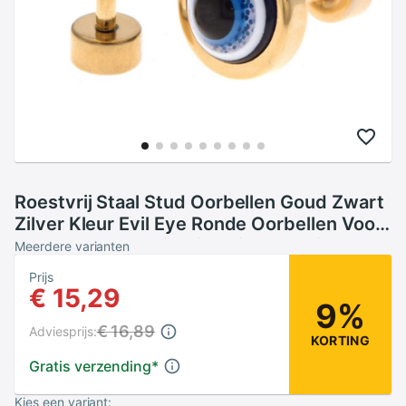
Roestvrij Staal Stud Oorbellen Goud Zwart
Zilver Kleur Evil Eye Ronde Oorbellen Voor
Vrouwen Mode Piercing Lichaam Sieraden
Meerdere varianten
Brincos
Prijs
€ 15,29
9%
€ 16,89
Adviesprijs:
KORTING
Gratis verzending
*
Kies een variant: