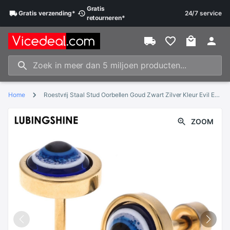
Gratis
Gratis
verzending
*
24/7 service
retourneren
*
Home
Roestvrij Staal Stud Oorbellen Goud Zwart Zilver Kleur Evil Eye Ronde Oorbellen Voor Vrouwen Mode Piercing Lichaam Sieraden Brincos
ZOOM