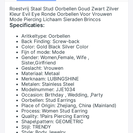
Roestvrij Staal Stud Oorbellen Goud Zwart Zilver
Kleur Evil Eye Ronde Oorbellen Voor Vrouwen
Mode Piercing Lichaam Sieraden Brincos
Specificaties:
Aritkeltype:
Oorbellen
Back Finding:
Screw-back
Color:
Gold Black Silver Color
Fijn of mode:
Mode
Gender:
Women,Female, Wife ,
Sister,Girlfriend
Geslacht:
Vrouwen
Materiaal:
Metaal
Merknaam:
LUBINGSHINE
Metalen:
Stainless Steel
Modelnummer:
JJE1034
Occasion:
Birthday , Wedding, ,Party
Oorbellen:
Stud Earrings
Place of Origin:
Zhejiang, China (Mainland)
Process:
Women Stud Earring
Quality:
1Pairs Piercing Earring
Shape\pattern:
GEOMETRIC
Stijl:
TRENDY
Style:
Body Jewelry