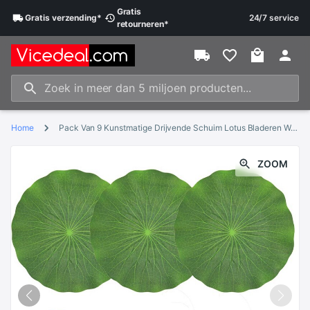
Gratis
Gratis
verzending
*
24/7 service
retourneren
*
Home
Pack Van 9 Kunstmatige Drijvende Schuim Lotus Bladeren Waterlelie Pads Ornamenten Groen | Perfect Voor Patio Koi Vijver zwembad Aquariu
ZOOM