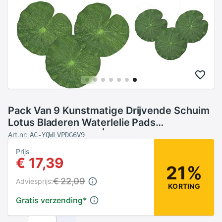
Pack Van 9 Kunstmatige Drijvende Schuim
Lotus Bladeren Waterlelie Pads
Ornamenten Groen | Perfect Voor Patio Koi
Art.nr:
AC-YQWLVPDG6V9
Vijver zwembad Aquariu
Prijs
€ 17,39
21%
€ 22,09
Adviesprijs:
KORTING
Gratis verzending
*