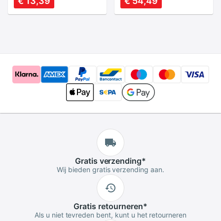
€ 13,39
€ 54,49
Aquarium Decor
Ornament
Fish Tank
Kunstmatige Water
Decoraties
Gras Voor Aquarium
Drijvende
Accessoires
Puimsteen
Aquarium
Vliegende Rock
Ornament
Gratis
verzending
*
Wij bieden gratis verzending aan.
Gratis
retourneren
*
Als u niet tevreden bent, kunt u het retourneren