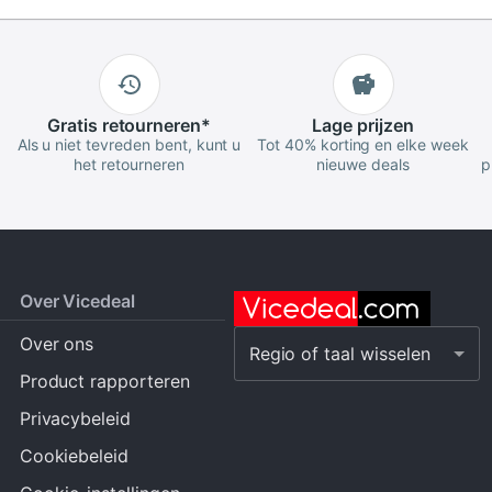
Gratis
retourneren
*
Lage
prijzen
Als u niet tevreden bent, kunt u
Tot 40% korting en elke week
het retourneren
nieuwe deals
p
Over Vicedeal
Over ons
Regio of taal wisselen
Product rapporteren
Privacybeleid
Cookiebeleid