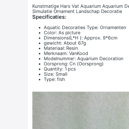
Kunstmatige Hars Vat Aquarium Aquarium De
Simulatie Ornament Landschap Decoratie
Specificaties:
Aquatic Decoraties Type:
Ornamenten
Color:
As picture
Dimensions(L*H ):
Approx. 9*6cm
gewicht:
About 67g
Materiaal:
Resin
Merknaam:
VanKood
Modelnummer:
Aquarium Decoration
Oorsprong:
Cn (Oorsprong)
Quantity:
1 pcs
Size:
Small
Type:
fish