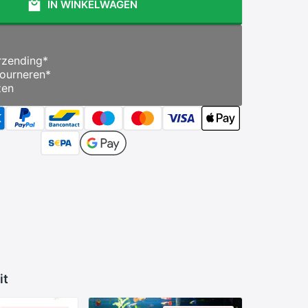
IN WINKELWAGEN
zending
*
ourneren
*
zen
it