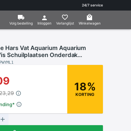
24/7 service
Volg bestelling
Verlanglijst
Winkelwagen
Inloggen
e Hars Vat Aquarium Aquarium
Vis Schuilplaatsen Onderdak
Ornament Landschap Decoratie
PWYML1
09
18%
 23,29
KORTING
ending
*