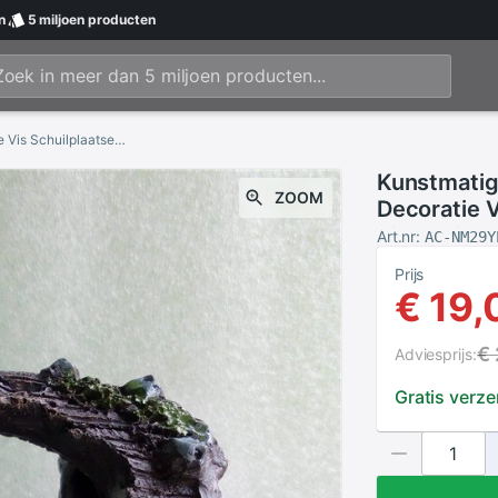
n
5 miljoen
producten
Kunstmatige Hars Vat Aquarium Aquarium Decoratie Vis Schuilplaatsen Onderdak Simulatie Ornament Landschap Decoratie
Kunstmatig
ZOOM
Decoratie 
Simulatie 
Art.nr:
AC-NM29Y
Prijs
€ 19,
€
Adviesprijs:
Gratis verz