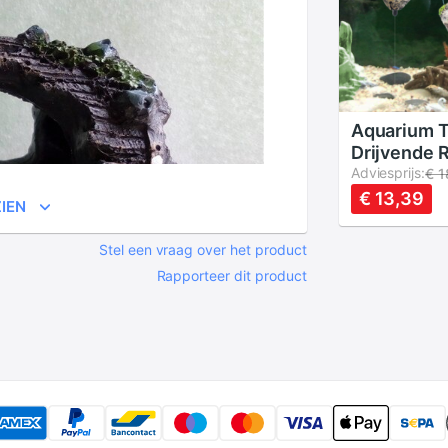
Aquarium 
Drijvende 
Opgeschor
Adviesprijs:
€ 1
Kunstmatig
€ 13,39
IEN
Aquarium D
Tank Decor
Stel een vraag over het product
Drijvende 
Rapporteer dit product
Vliegende 
Ornament