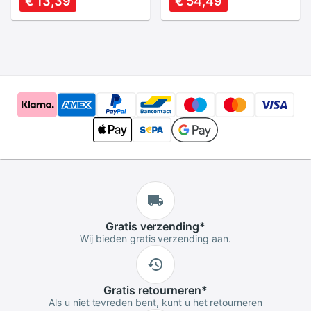
€ 13,39
€ 54,49
Aquarium Decor
Ornament
Fish Tank
Kunstmatige Water
Decoraties
Gras Voor Aquarium
Drijvende
Accessoires
Puimsteen
Aquarium
Vliegende Rock
Ornament
Gratis
verzending
*
Wij bieden gratis verzending aan.
Gratis
retourneren
*
Als u niet tevreden bent, kunt u het retourneren