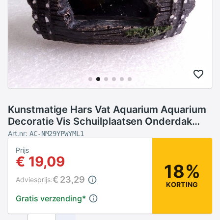
Kunstmatige Hars Vat Aquarium Aquarium
Decoratie Vis Schuilplaatsen Onderdak
Simulatie Ornament Landschap Decoratie
Art.nr:
AC-NM29YPWYML1
Prijs
€ 19,09
18%
€ 23,29
Adviesprijs:
KORTING
Gratis verzending
*