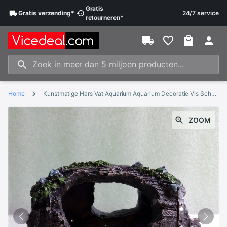
Gratis
Gratis
verzending
*
24/7 service
retourneren
*
Home
Kunstmatige Hars Vat Aquarium Aquarium Decoratie Vis Schuilplaatsen Onderdak Simulatie Ornament Landschap Decoratie
ZOOM