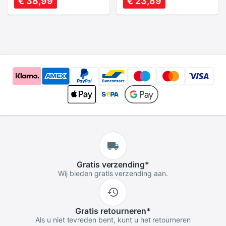
€ 38,99
€ 23,89
Controller
Remote 6 kleuren
Afstandsbediening
kiezen
Voor Nintend Voor
Wii R29
Gratis
verzending
*
Wij bieden gratis verzending aan.
Gratis
retourneren
*
Als u niet tevreden bent, kunt u het retourneren