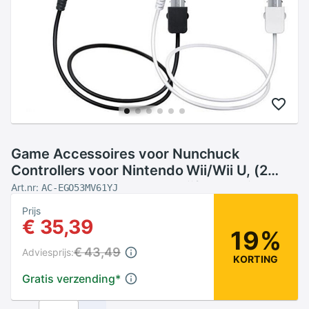
Game Accessoires voor Nunchuck
Controllers voor Nintendo Wii/Wii U, (2
Packs) Vervanging voor Wii/WII U Video
Art.nr:
AC-EGO53MV61YJ
Game
Prijs
€ 35,39
19%
€ 43,49
Adviesprijs:
KORTING
Gratis verzending
*