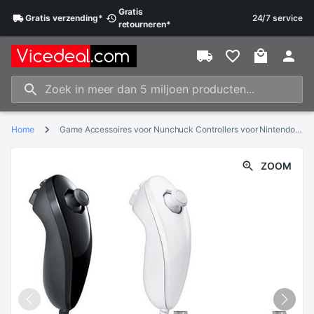
Gratis
Gratis
verzending
*
24/7 service
retourneren
*
Home
Game Accessoires voor Nunchuck Controllers voor Nintendo Wii/Wii U, (2 Packs) Vervanging voor Wii/WII U Video Game
ZOOM