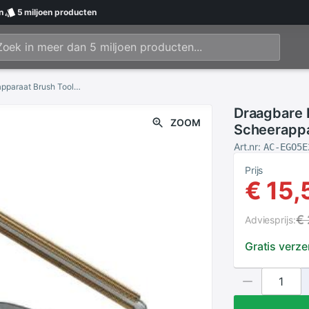
n
5 miljoen
producten
Draagbare Lint Remover Kleding Fuzz Stof Scheerapparaat Brush Tool Power-Gratis Pluis Verwijderen Roller Voor Trui Geweven Jas
Draagbare 
ZOOM
Scheerappa
Verwijdere
Art.nr:
AC-EGO5E
Prijs
€ 15,
€ 
Adviesprijs:
Gratis verz