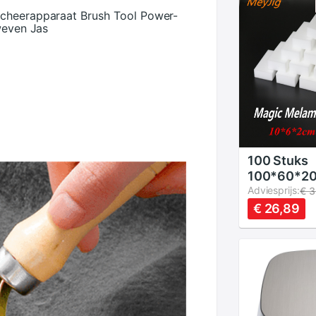
Scheerapparaat Brush Tool Power-
weven Jas
100 Stuks
100*60*2
Melamine 
Adviesprijs:
€ 3
Magische 
€ 26,89
Voor Keuke
Badkamer 
Accessoire
Cleaning N