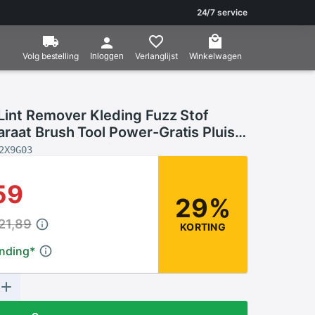
24/7 service
Volg bestelling
Verlanglijst
Winkelwagen
Inloggen
Lint Remover Kleding Fuzz Stof
raat Brush Tool Power-Gratis Pluis
n Roller Voor Trui Geweven Jas
2X9G03
59
29%
21,89
KORTING
ending
*