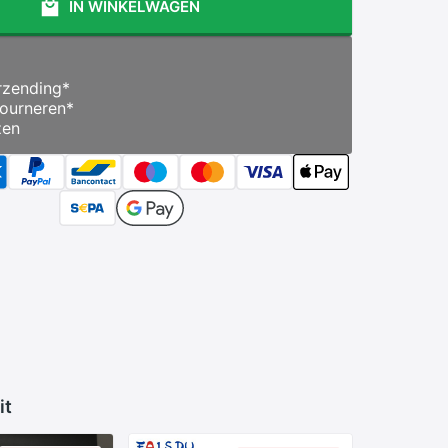
IN WINKELWAGEN
zending
*
ourneren
*
zen
it