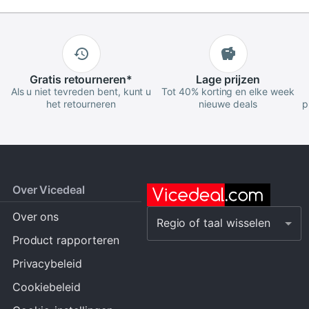
Gratis
retourneren
*
Lage
prijzen
Als u niet tevreden bent, kunt u
Tot 40% korting en elke week
het retourneren
nieuwe deals
p
Over Vicedeal
Over ons
Regio of taal wisselen
Product rapporteren
Privacybeleid
Cookiebeleid