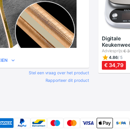
Digitale
Keukenwee
10Kg Voeds
Adviesprijs:
€ 3
Multifunct
4.86
/
5
IEN
Weegschaa
€ 34,79
Elektronis
Stel een vraag over het product
& Koken Sc
Rapporteer dit product
Lcd-scherm