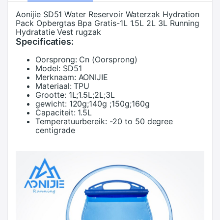
Aonijie SD51 Water Reservoir Waterzak Hydration
Pack Opbergtas Bpa Gratis-1L 1.5L 2L 3L Running
Hydratatie Vest rugzak
Specificaties:
Oorsprong:
Cn (Oorsprong)
Model:
SD51
Merknaam:
AONIJIE
Materiaal:
TPU
Grootte:
1L;1.5L;2L;3L
gewicht:
120g;140g ;150g;160g
Capaciteit:
1.5L
Temperatuurbereik:
-20 to 50 degree
centigrade