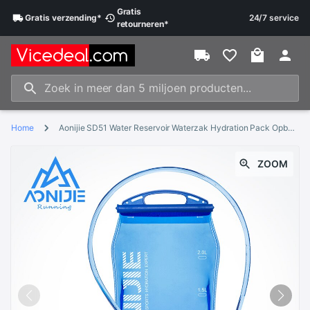
Gratis
Gratis
verzending
*
24/7 service
retourneren
*
Home
Aonijie SD51 Water Reservoir Waterzak Hydration Pack Opbergtas Bpa Gratis-1L 1.5L 2L 3L Running Hydratatie Vest rugzak
ZOOM