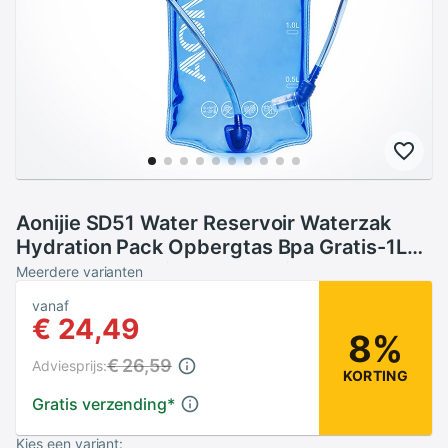
Aonijie SD51 Water Reservoir Waterzak
Hydration Pack Opbergtas Bpa Gratis-1L
1.5L 2L 3L Running Hydratatie Vest rugzak
Meerdere varianten
vanaf
€ 24,49
8%
€ 26,59
Adviesprijs:
KORTING
Gratis verzending
*
Kies een variant: