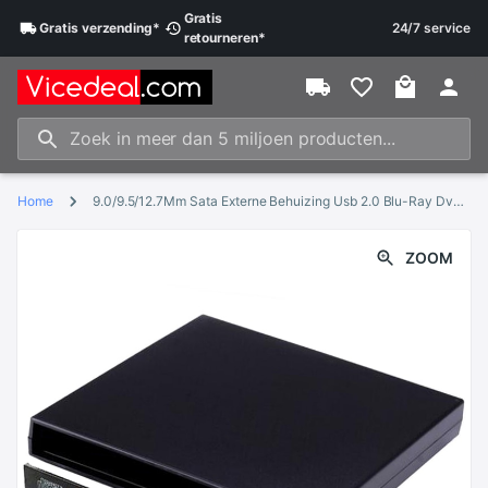
Gratis
Gratis
verzending
*
24/7 service
retourneren
*
Home
9.0/9.5/12.7Mm Sata Externe Behuizing Usb 2.0 Blu-Ray Dvd Cd Dvd-Rom Case Voor Laptop cd/Dvd Optische Drive Draagbare Slanke
ZOOM