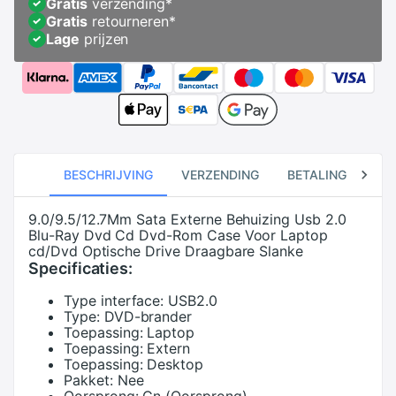
Gratis
verzending
*
Gratis
retourneren
*
Lage
prijzen
BESCHRIJVING
VERZENDING
BETALING
RE
9.0/9.5/12.7Mm Sata Externe Behuizing Usb 2.0
Blu-Ray Dvd Cd Dvd-Rom Case Voor Laptop
cd/Dvd Optische Drive Draagbare Slanke
Specificaties:
Type interface:
USB2.0
Type:
DVD-brander
Toepassing:
Laptop
Toepassing:
Extern
Toepassing:
Desktop
Pakket:
Nee
Oorsprong:
Cn (Oorsprong)