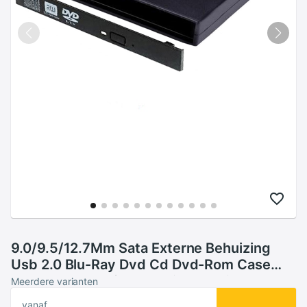
9.0/9.5/12.7Mm Sata Externe Behuizing
Usb 2.0 Blu-Ray Dvd Cd Dvd-Rom Case
Voor Laptop cd/Dvd Optische Drive
Meerdere varianten
Draagbare Slanke
vanaf