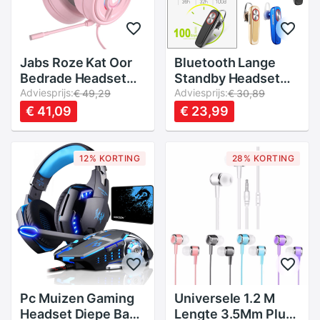
Jabs Roze Kat Oor
Bluetooth Lange
Bedrade Headset
Standby Headset
Met Opvouwbare
Adviesprijs:
Met Ingebouwde
Adviesprijs:
€ 49,29
€ 30,89
Microfoon Headset
Microfoon 20 Uur
€ 41,09
€ 23,99
Gaming Headset
Praten Opladen
Desktop Laptop
Case Laptop Rijden
Gaming Headset
Voor Business
12% KORTING
28% KORTING
Kantoor Truck
Pc Muizen Gaming
Universele 1.2 M
Headset Diepe Bas
Lengte 3.5Mm Plug