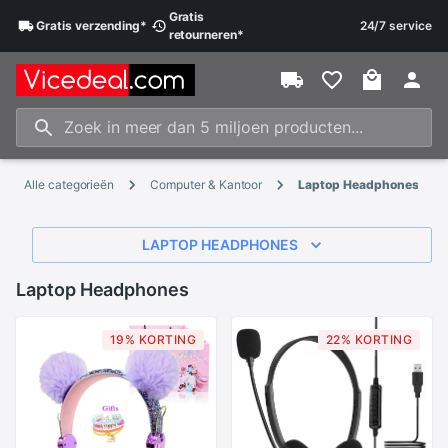
Gratis
Gratis
verzending
*
24/7 service
retourneren
*
Alle categorieën
Computer & Kantoor
Laptop Headphones
LAPTOP HEADPHONES
Laptop Headphones
19% KORTING
22% KORTING