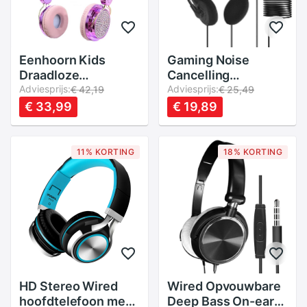
Eenhoorn Kids
Gaming Noise
Draadloze
Cancelling
Hoofdtelefoon Met
Adviesprijs:
Microfoon Wired
Adviesprijs:
€ 42,19
€ 25,49
Mic Leuke Meisjes
Hoofdtelefoon
€ 33,99
€ 19,89
Muziek Helm Laptop
Universele Usb
Cascos Bluetooth
Headset Gamer
5.0 Telefoon
Oortelefoon Met
11% KORTING
18% KORTING
Gaming Headset
Microfoon Voor
Kinderen
Laptop Pc Computer
Skype
HD Stereo Wired
Wired Opvouwbare
hoofdtelefoon met
Deep Bass On-ear