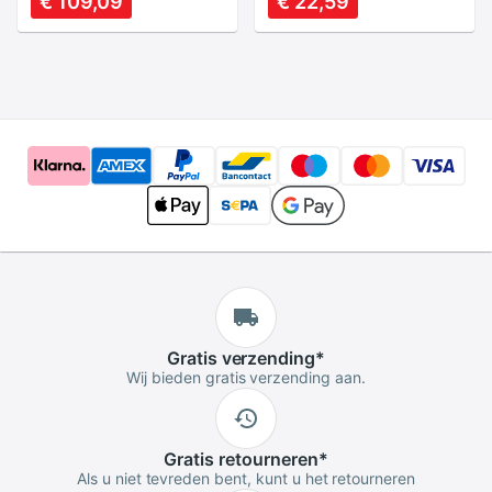
€ 109,09
€ 22,59
Sim card Slot
Amateur Frequentie
14X8.5X2.4 Cm
Bands AS99
300Mbps
Gratis
verzending
*
Wij bieden gratis verzending aan.
Gratis
retourneren
*
Als u niet tevreden bent, kunt u het retourneren