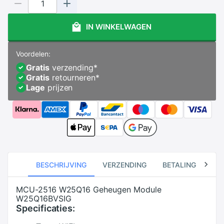
IN WINKELWAGEN
Voordelen:
Gratis
verzending
*
Gratis
retourneren
*
Lage
prijzen
BESCHRIJVING
VERZENDING
BETALING
RE
MCU-2516 W25Q16 Geheugen Module
W25Q16BVSIG
Specificaties: