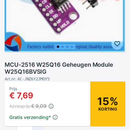
MCU-2516 W25Q16 Geheugen Module
W25Q16BVSIG
Art.nr:
AC-JNZ6Y2JMOY5
Prijs
€ 7,69
15%
€ 9,09
Adviesprijs:
KORTING
Gratis verzending
*