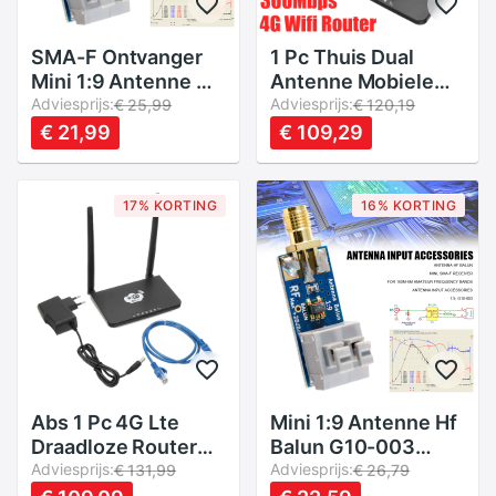
SMA-F Ontvanger
1 Pc Thuis Dual
Mini 1:9 Antenne Hf
Antenne Mobiele
Balun G10-003 Voor
Adviesprijs:
Wifi Hotspot 4G Lte
Adviesprijs:
€ 25,99
€ 120,19
160 M-6 M Amateur
Draadloze Router
€ 21,99
€ 109,29
Frequentie Bands
300Mbps W/Sim
SGA998
Card Slot
ondersteuning
17% KORTING
16% KORTING
Windows
Xp/Vista/7 Mac
Abs 1 Pc 4G Lte
Mini 1:9 Antenne Hf
Draadloze Router
Balun G10-003
Thuis Mobiele Wifi
Adviesprijs:
SMA-F Ontvanger
Adviesprijs:
€ 131,99
€ 26,79
Hotspot W/6-Pin
Voor 160 M-6 M