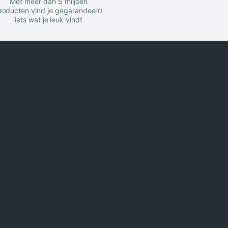
Met meer dan 5 miljoen
roducten vind je gegarandeerd
iets wat je leuk vindt