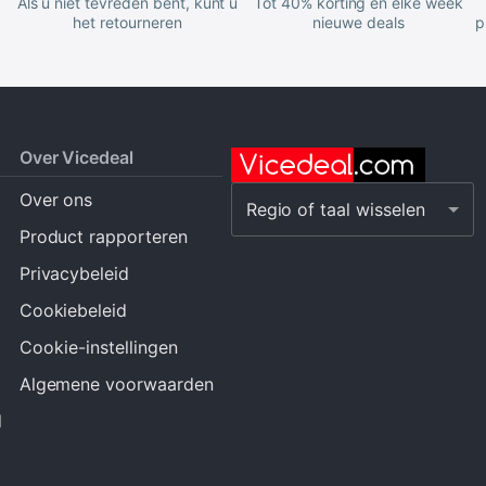
Als u niet tevreden bent, kunt u
Tot 40% korting en elke week
het retourneren
nieuwe deals
p
Over Vicedeal
Over ons
Regio of taal wisselen
Product rapporteren
Privacybeleid
Cookiebeleid
Cookie-instellingen
Algemene voorwaarden
d